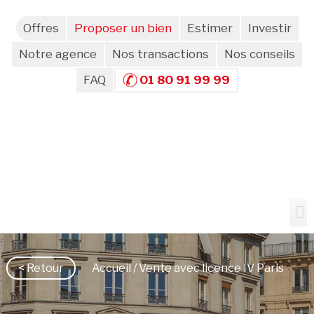
Offres
Proposer un bien
Estimer
Investir
Notre agence
Nos transactions
Nos conseils
FAQ
01 80 91 99 99
< Retour
Accueil
/ Vente avec licence IV Paris