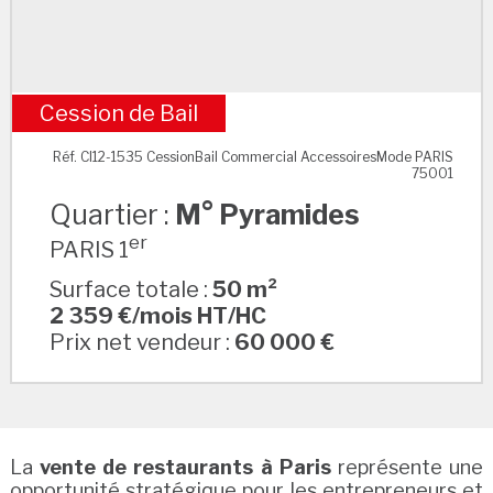
Cession de Bail
M° Pyramides
Réf. CI12-1535 CessionBail Commercial AccessoiresMode PARIS
75001
Quartier :
M° Pyramides
er
PARIS 1
Surface totale :
50 m²
2 359 €/mois HT/HC
Prix net vendeur :
60 000 €
La
vente de restaurants à Paris
représente une
opportunité stratégique pour les entrepreneurs et