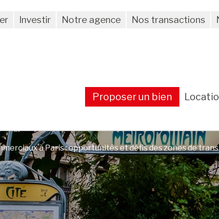
er
Investir
Notre agence
Nos transactions
Proposer un bien
Locati
merciaux à Paris : opportunités et défis des zones de tran