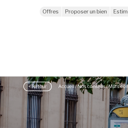
Offres
Proposer un bien
Estim
< Retour
Accueil
/
Nos conseils
/ Murs com