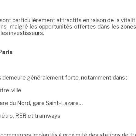
sont particulièrement attractifs en raison de la vital
ins, malgré les opportunités offertes dans les zones
les investisseurs.
Paris
s demeure généralement forte, notamment dans :
tre-ville
are du Nord, gare Saint-Lazare…
e métro, RER et tramways
s commerces implantés à proximité des stations de tr