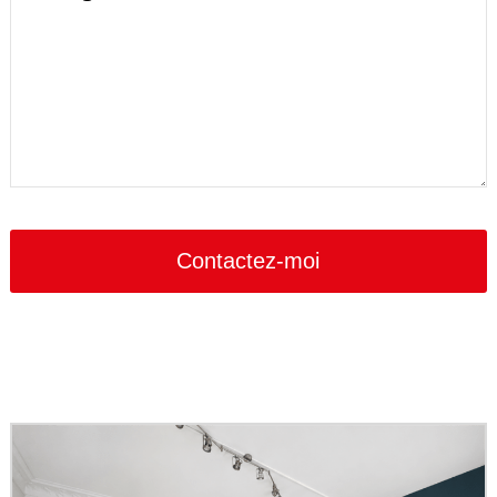
Business
Email
*
Contactez-moi