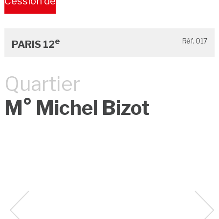
Cession de
Bail
e
Réf. 017
PARIS 12
Quartier
M° Michel Bizot