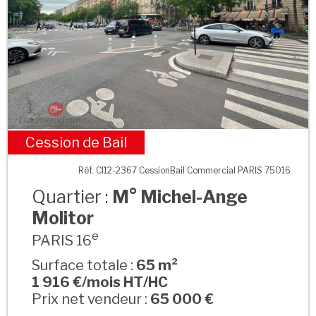
Cession de Bail
M° Michel-Ange Molitor
Réf. CI12-2367 CessionBail Commercial PARIS 75016
Quartier :
M° Michel-Ange
Molitor
e
PARIS 16
Surface totale :
65 m²
1 916 €/mois HT/HC
Prix net vendeur :
65 000 €