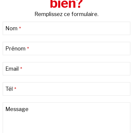
bien?
Remplissez ce formulaire.
Nom
*
Prénom
*
Email
*
Tél
*
Website
Message
URL
*