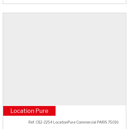
Location Pure
M° Porte de Saint Cloud
Réf. CI12-2254 LocationPure Commercial PARIS 75016