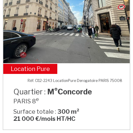
Location Pure
M°Concorde
Réf. CI12-2243 LocationPure Derogatoire PARIS 75008
Quartier :
M°Concorde
e
PARIS 8
Surface totale :
300 m²
21 000 €/mois HT/HC