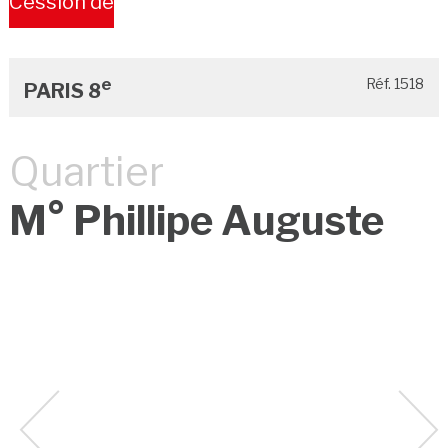
Cession de
Bail
e
Réf. 1518
PARIS 8
Quartier
M° Phillipe Auguste