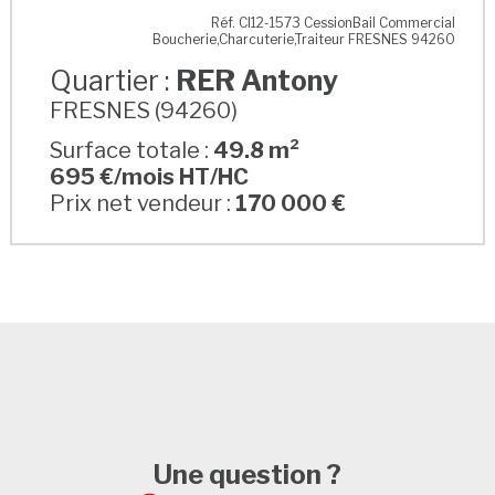
RER Antony
Réf. CI12-1573 CessionBail Commercial
Boucherie,Charcuterie,Traiteur FRESNES 94260
Quartier :
RER Antony
FRESNES (94260)
Surface totale :
49.8 m²
695 €/mois HT/HC
Prix net vendeur :
170 000 €
Une question ?