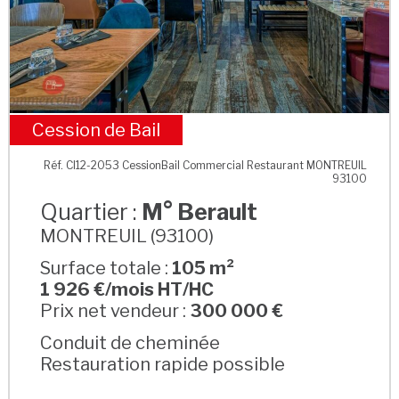
Cession de Bail
M° Berault
Réf. CI12-2053 CessionBail Commercial Restaurant MONTREUIL
93100
Quartier :
M° Berault
MONTREUIL (93100)
Surface totale :
105 m²
1 926 €/mois HT/HC
Prix net vendeur :
300 000 €
Conduit de cheminée
Restauration rapide possible