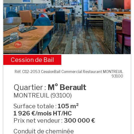
Cession de Bail
M° Berault
Réf. CI12-2053 CessionBail Commercial Restaurant MONTREUIL
93100
Quartier :
M° Berault
MONTREUIL (93100)
Surface totale :
105 m²
1 926 €/mois HT/HC
Prix net vendeur :
300 000 €
Conduit de cheminée