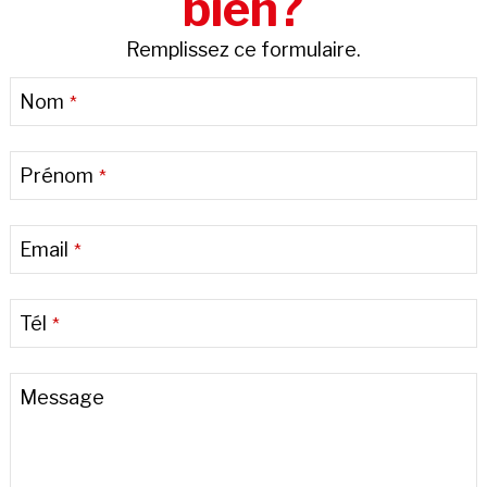
bien?
Remplissez ce formulaire.
Company
Nom
*
Name
*
Prénom
*
Email
*
Tél
*
Message