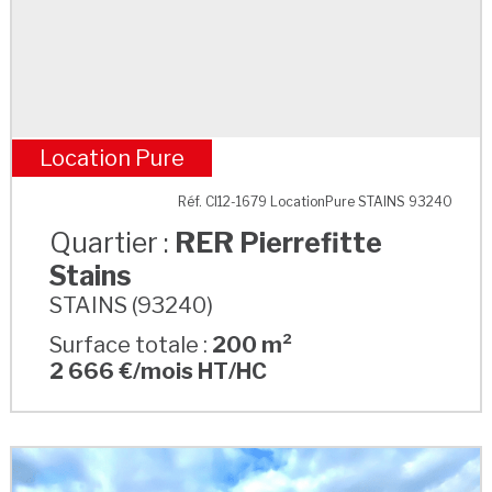
Location Pure
RER Pierrefitte Stains
Réf. CI12-1679 LocationPure STAINS 93240
Quartier :
RER Pierrefitte
Stains
STAINS (93240)
Surface totale :
200 m²
2 666 €/mois HT/HC