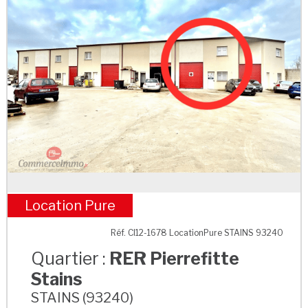
Location Pure
RER Pierrefitte Stains
Réf. CI12-1678 LocationPure STAINS 93240
Quartier :
RER Pierrefitte
Stains
STAINS (93240)