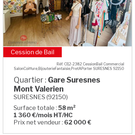
Cession de Bail
Gare Suresnes Mont Valerien
Réf. CI12-2382 CessionBail Commercial
SalonCoiffure,BijouterieFantaisie,PretAPorter SURESNES 92150
Quartier :
Gare Suresnes
Mont Valerien
SURESNES (92150)
Surface totale :
58 m²
1 360 €/mois HT/HC
Prix net vendeur :
62 000 €