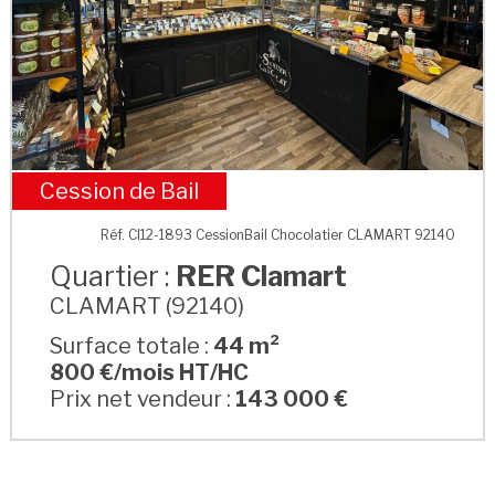
Cession de Bail
RER Clamart
Réf. CI12-1893 CessionBail Chocolatier CLAMART 92140
Quartier :
RER Clamart
CLAMART (92140)
Surface totale :
44 m²
800 €/mois HT/HC
Prix net vendeur :
143 000 €