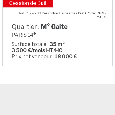
Cession de Bail
M° Gaite
Réf. CI12-2200 CessionBail Derogatoire PretAPorter PARIS
75014
Quartier :
M° Gaite
e
PARIS 14
Surface totale :
35 m²
3 500 €/mois HT/HC
Prix net vendeur :
18 000 €