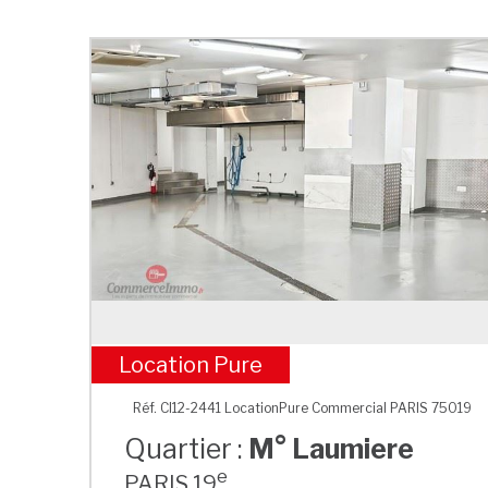
Location Pure
M° Laumiere
Réf. CI12-2441 LocationPure Commercial PARIS 75019
Quartier :
M° Laumiere
e
PARIS 19