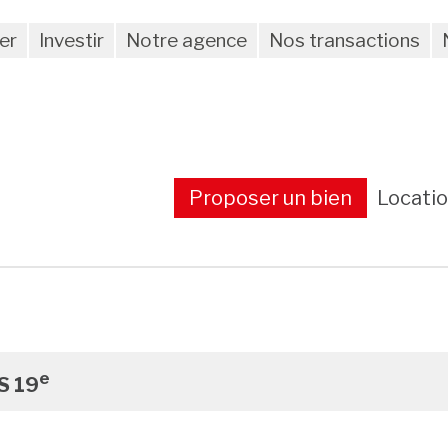
er
Investir
Notre agence
Nos transactions
Proposer un bien
Locati
e
S 19