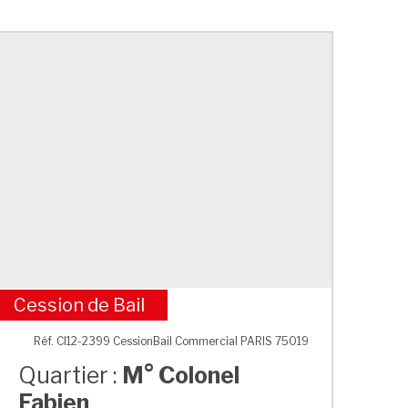
Cession de Bail
M° Colonel Fabien
Réf. CI12-2399 CessionBail Commercial PARIS 75019
Quartier :
M° Colonel
Fabien