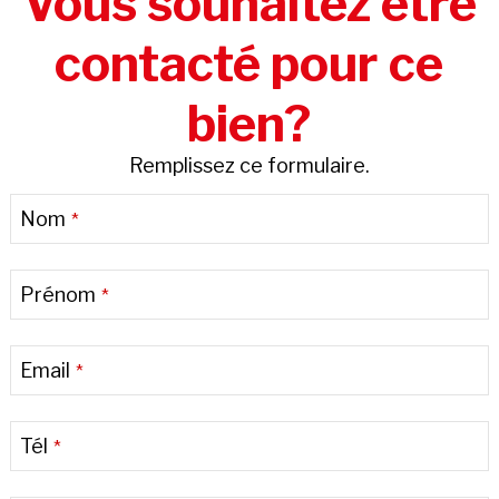
Vous souhaitez être
contacté pour ce
bien?
Remplissez ce formulaire.
Contact
Nom
*
Email
*
Prénom
*
Email
*
Tél
*