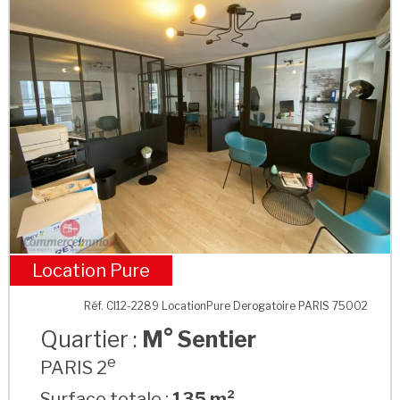
Location Pure
M° Sentier
Réf. CI12-2289 LocationPure Derogatoire PARIS 75002
Quartier :
M° Sentier
e
PARIS 2
Surface totale :
135 m²