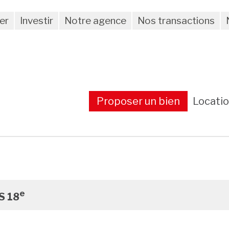
er
Investir
Notre agence
Nos transactions
Proposer un bien
Locati
e
S 18