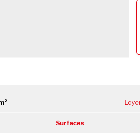
m²
Loye
Surfaces