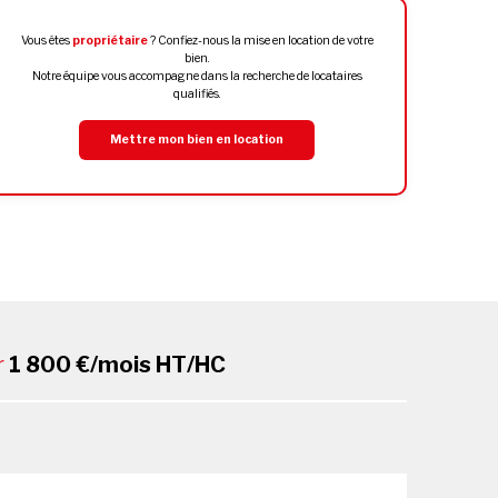
Vous êtes
propriétaire
? Confiez-nous la mise en location de votre
bien.
Notre équipe vous accompagne dans la recherche de locataires
qualifiés.
Mettre mon bien en location
r
1 800 €/mois HT/HC