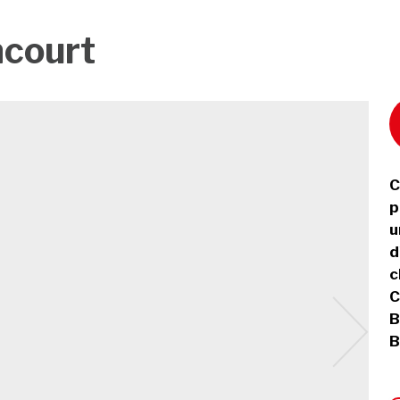
ncourt
C
p
u
d
c
C
B
B