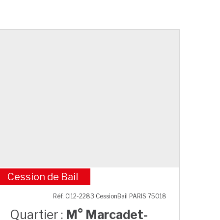
Cession de Bail
M° Marcadet-Poissonniers
Réf. CI12-2283 CessionBail PARIS 75018
Quartier :
M° Marcadet-