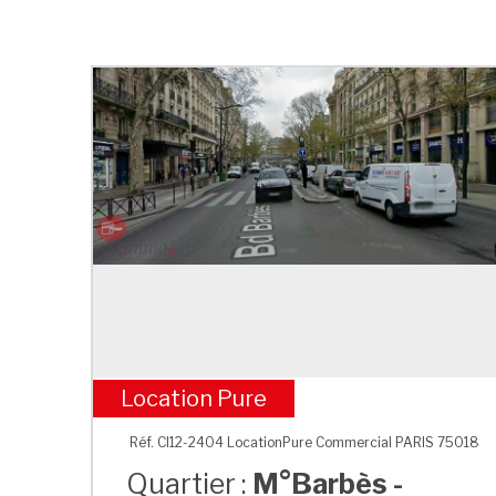
Location Pure
M°Barbès - Rochechouart
Réf. CI12-2404 LocationPure Commercial PARIS 75018
Quartier :
M°Barbès -