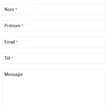
Phone
Nom
*
Number
*
Prénom
*
Email
*
Tél
*
Message