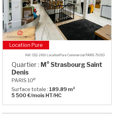
Location Pure
M° Strasbourg Saint Denis
Réf. CI12-2416 LocationPure Commercial PARIS 75010
Quartier :
M° Strasbourg Saint
Denis
e
PARIS 10
Surface totale :
189.89 m²
5 500 €/mois HT/HC