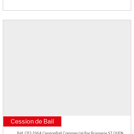
Cession de Bail
M° Porte de Clignancourt
Réf. CI12-1964 CessionBail Commercial Bar,Brasserie ST OUEN