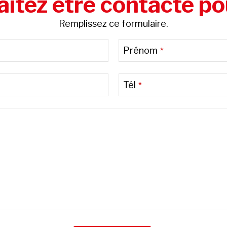
itez être contacté po
Remplissez ce formulaire.
Prénom
*
Tél
*