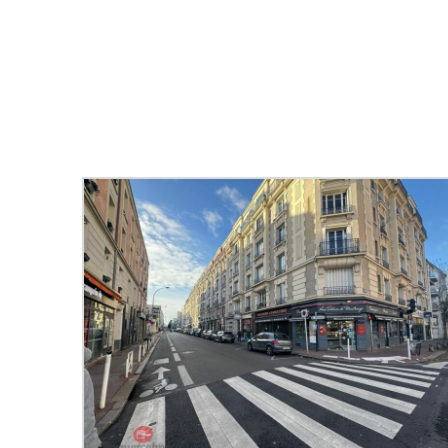
Number
*