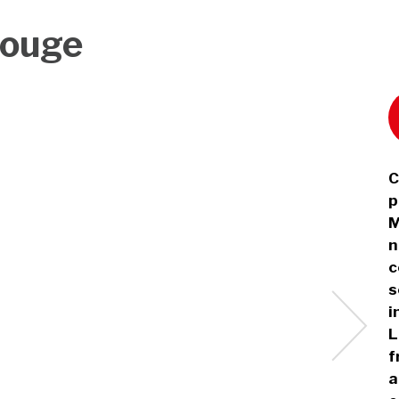
rouge
C
p
M
n
c
s
i
L
f
a