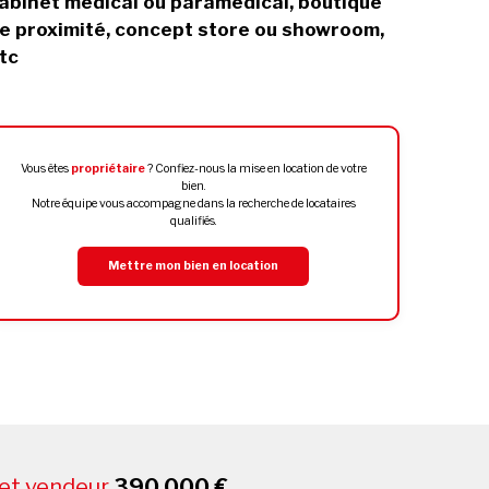
abinet médical ou paramédical, boutique
e proximité, concept store ou showroom,
tc
Vous êtes
propriétaire
? Confiez-nous la mise en location de votre
bien.
Notre équipe vous accompagne dans la recherche de locataires
qualifiés.
Mettre mon bien en location
net vendeur
390 000 €