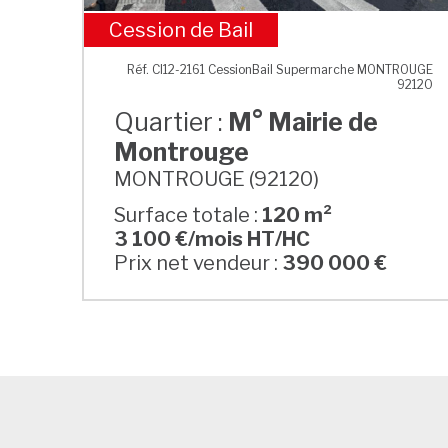
Cession de Bail
M° Mairie de Montrouge
Réf. CI12-2161 CessionBail Supermarche MONTROUGE
92120
Quartier :
M° Mairie de
Montrouge
MONTROUGE (92120)
Surface totale :
120 m²
3 100 €/mois HT/HC
Prix net vendeur :
390 000 €