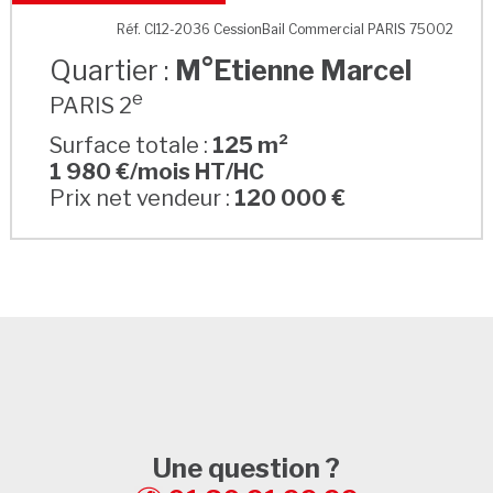
M°Etienne Marcel
Réf. CI12-2036 CessionBail Commercial PARIS 75002
Quartier :
M°Etienne Marcel
e
PARIS 2
Surface totale :
125 m²
1 980 €/mois HT/HC
Prix net vendeur :
120 000 €
Une question ?