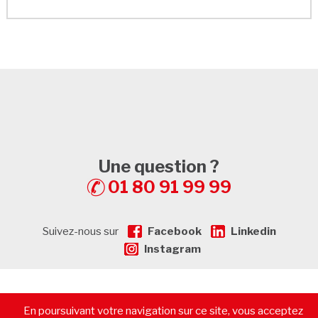
Une question ?
01 80 91 99 99
Suivez-nous sur
Facebook
Linkedin
Instagram
© 2026 - CommerceImmo.fr - Tous droits réservés -
Mentions
En poursuivant votre navigation sur ce site, vous acceptez
légales
-
Plan de Site
-
Recrutement
-
Calculatrice de prêt