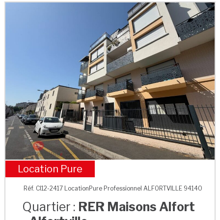
Location Pure
RER Maisons Alfort - Alfortville
Réf. CI12-2417 LocationPure Professionnel ALFORTVILLE 94140
Quartier :
RER Maisons Alfort