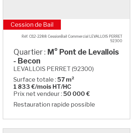
Cession de Bail
M° Pont de Levallois - Becon
Réf. CI12-2288 CessionBail Commercial LEVALLOIS PERRET
92300
Quartier :
M° Pont de Levallois
- Becon
LEVALLOIS PERRET (92300)
Surface totale :
57 m²
1 833 €/mois HT/HC
Prix net vendeur :
50 000 €
Restauration rapide possible