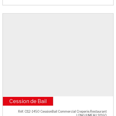
Cession de Bail
RER Longjumeau
Réf. CI12-1450 CessionBail Commercial Creperie,Restaurant
LONGJUMEAU 91160