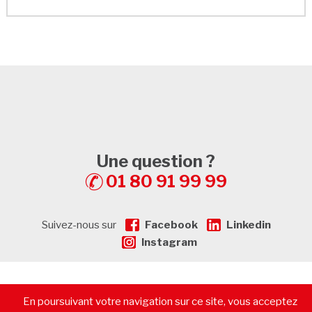
Une question ?
01 80 91 99 99
Suivez-nous sur
Facebook
Linkedin
Instagram
© 2026 - CommerceImmo.fr - Tous droits réservés -
Mentions
En poursuivant votre navigation sur ce site, vous acceptez
légales
-
Plan de Site
-
Recrutement
-
Calculatrice de prêt