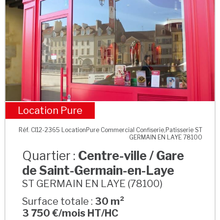
Location Pure
Centre-ville / Gare de Saint-Germain-en-Laye
Réf. CI12-2365 LocationPure Commercial Confiserie,Patisserie ST
GERMAIN EN LAYE 78100
Quartier :
Centre-ville / Gare
de Saint-Germain-en-Laye
ST GERMAIN EN LAYE (78100)
Surface totale :
30 m²
3 750 €/mois HT/HC