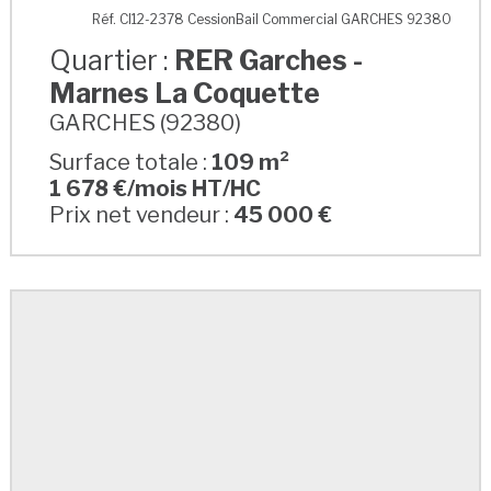
RER Garches - Marnes La Coquette
Réf. CI12-2378 CessionBail Commercial GARCHES 92380
Quartier :
RER Garches -
Marnes La Coquette
GARCHES (92380)
Surface totale :
109 m²
1 678 €/mois HT/HC
Prix net vendeur :
45 000 €