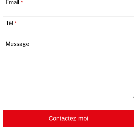
Email
*
Tél
*
Contact
Message
Email
*
Contactez-moi