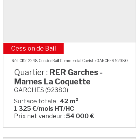
Cession de Bail
RER Garches - Marnes La Coquette
Réf. CI12-2248 CessionBail Commercial Caviste GARCHES 92380
Quartier :
RER Garches -
Marnes La Coquette
GARCHES (92380)
Surface totale :
42 m²
1 325 €/mois HT/HC
Prix net vendeur :
54 000 €