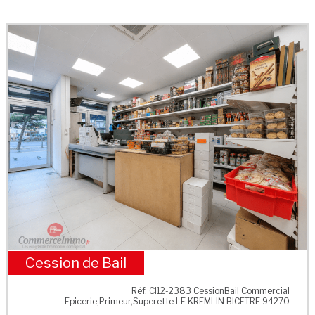
Cession de Bail
M° Villejuif - Léo Lagrange
Réf. CI12-2383 CessionBail Commercial
Epicerie,Primeur,Superette LE KREMLIN BICETRE 94270