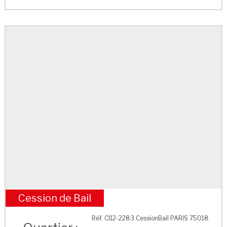
Cession de Bail
M° Marcadet-Poissonniers
Réf. CI12-2283 CessionBail PARIS 75018