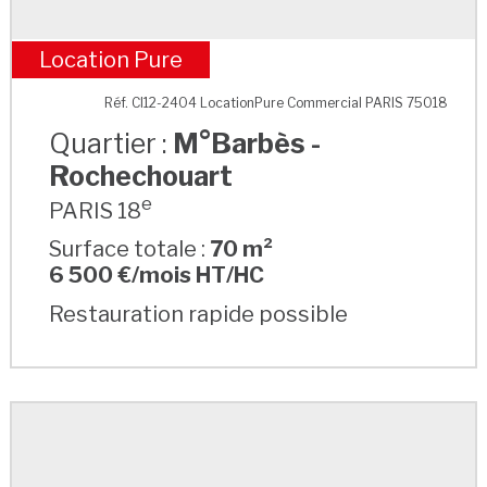
Location Pure
M°Barbès - Rochechouart
Réf. CI12-2404 LocationPure Commercial PARIS 75018
Quartier :
M°Barbès -
Rochechouart
e
PARIS 18
Surface totale :
70 m²
6 500 €/mois HT/HC
Restauration rapide possible