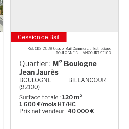
Cession de Bail
M° Boulogne Jean Jaurès
Réf. CI12-2039 CessionBail Commercial Esthetique
BOULOGNE BILLANCOURT 92100
Quartier :
M° Boulogne
Jean Jaurès
BOULOGNE BILLANCOURT
(92100)
Surface totale :
120 m²
1 600 €/mois HT/HC
Prix net vendeur :
40 000 €