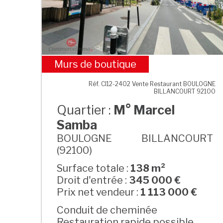
Murs de boutique
M° Marcel Samba
Réf. CI12-2402 Vente Restaurant BOULOGNE
BILLANCOURT 92100
Quartier :
M° Marcel
Samba
BOULOGNE BILLANCOURT
(92100)
Surface totale :
138 m²
Droit d'entrée :
345 000 €
Prix net vendeur :
1 113 000 €
Conduit de cheminée
Restauration rapide possible