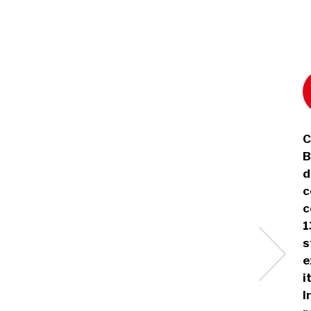
C
B
d
c
c
1
s
e
i
I