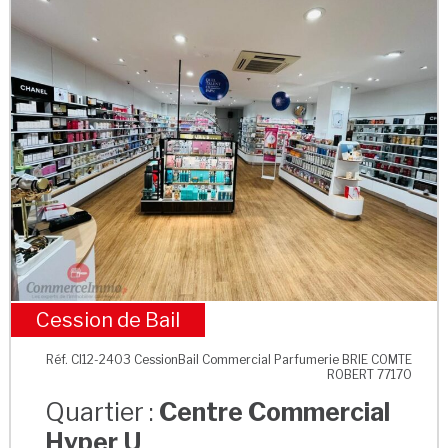
Cession de Bail
Centre Commercial Hyper U
Réf. CI12-2403 CessionBail Commercial Parfumerie BRIE COMTE
ROBERT 77170
Quartier :
Centre Commercial
Hyper U