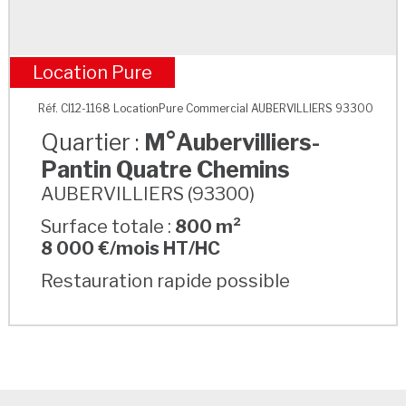
Location Pure
M°Aubervilliers-Pantin Quatre Chemins
Réf. CI12-1168 LocationPure Commercial AUBERVILLIERS 93300
Quartier :
M°Aubervilliers-
Pantin Quatre Chemins
AUBERVILLIERS (93300)
Surface totale :
800 m²
8 000 €/mois HT/HC
Restauration rapide possible