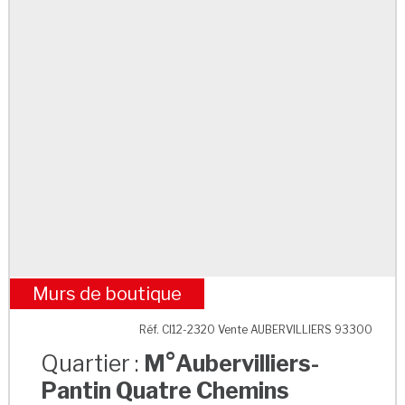
Murs de boutique
M°Aubervilliers-Pantin Quatre Chemins
Réf. CI12-2320 Vente AUBERVILLIERS 93300
Quartier :
M°Aubervilliers-
Pantin Quatre Chemins