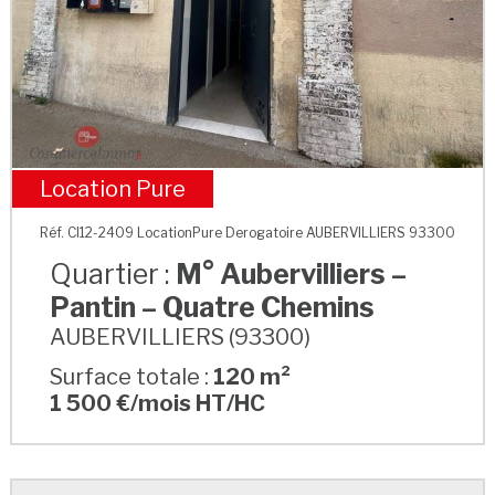
Location Pure
M° Aubervilliers – Pantin – Quatre Chemins
Réf. CI12-2409 LocationPure Derogatoire AUBERVILLIERS 93300
Quartier :
M° Aubervilliers –
Pantin – Quatre Chemins
AUBERVILLIERS (93300)
Surface totale :
120 m²
1 500 €/mois HT/HC