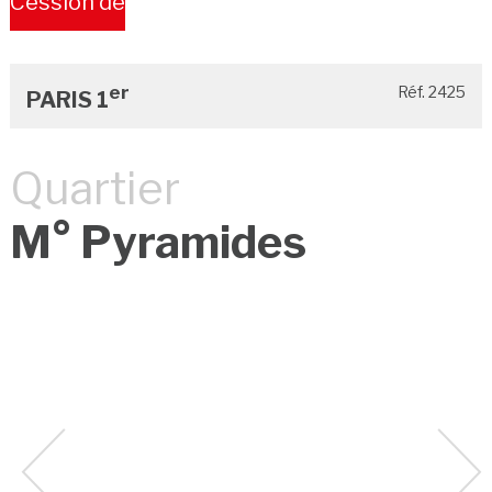
Cession de
Bail
er
Réf. 2425
PARIS 1
Quartier
M° Pyramides