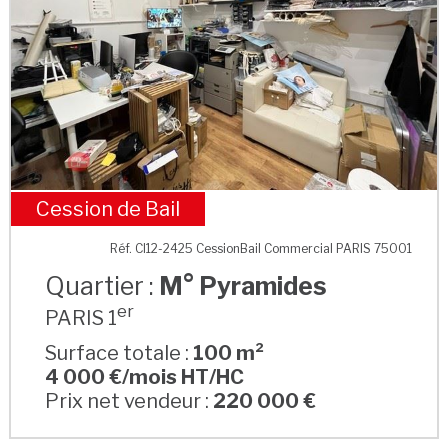
Cession de Bail
M° Pyramides
Réf. CI12-2425 CessionBail Commercial PARIS 75001
Quartier :
M° Pyramides
er
PARIS 1
Surface totale :
100 m²
4 000 €/mois HT/HC
Prix net vendeur :
220 000 €