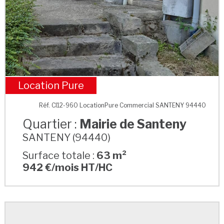
Location Pure
Mairie de Santeny
Réf. CI12-960 LocationPure Commercial SANTENY 94440
Quartier :
Mairie de Santeny
SANTENY (94440)
Surface totale :
63 m²
942 €/mois HT/HC