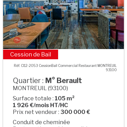
Cession de Bail
M° Berault
Réf. CI12-2053 CessionBail Commercial Restaurant MONTREUIL
93100
Quartier :
M° Berault
MONTREUIL (93100)
Surface totale :
105 m²
1 926 €/mois HT/HC
Prix net vendeur :
300 000 €
Conduit de cheminée