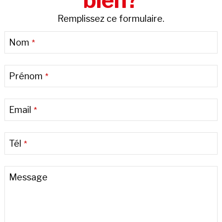
bien?
Remplissez ce formulaire.
Nom
*
Prénom
*
Email
*
Tél
*
Business
Message
Email
*