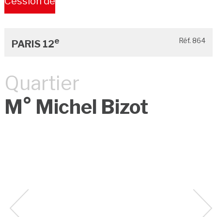
Cession de
Bail
e
Réf. 864
PARIS 12
Quartier
M° Michel Bizot