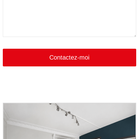
Your
Website
*
Contactez-moi