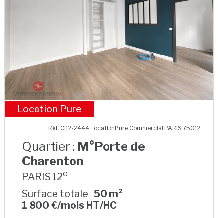
Location Pure
M°Porte de Charenton
Réf. CI12-2444 LocationPure Commercial PARIS 75012
Quartier :
M°Porte de
Charenton
e
PARIS 12
Surface totale :
50 m²
1 800 €/mois HT/HC