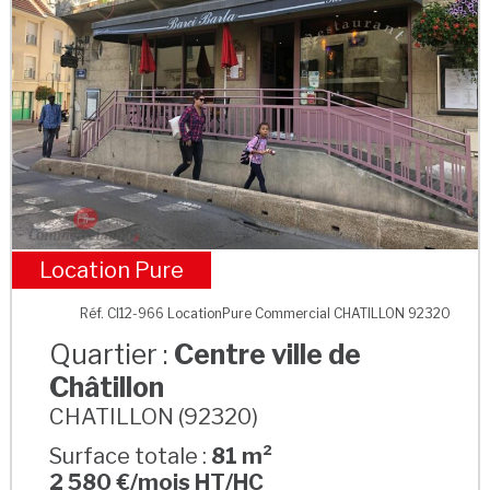
Location Pure
Centre ville de Châtillon
Réf. CI12-966 LocationPure Commercial CHATILLON 92320
Quartier :
Centre ville de
Châtillon
CHATILLON (92320)
Surface totale :
81 m²
2 580 €/mois HT/HC