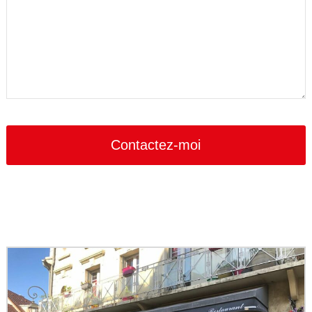
Contactez-moi
Email
Address
*