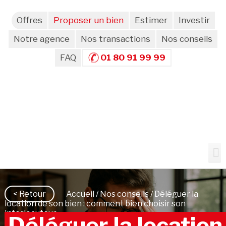
Offres
Proposer un bien
Estimer
Investir
Notre agence
Nos transactions
Nos conseils
FAQ
01 80 91 99 99
< Retour
Accueil
/
Nos conseils
/ Déléguer la
location de son bien : comment bien choisir son
interlocuteur
Déléguer la location