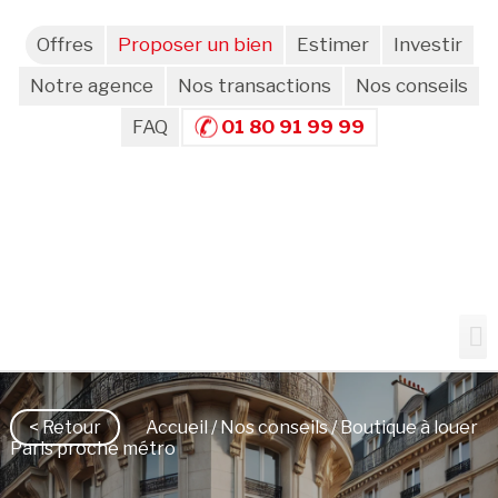
Offres
Proposer un bien
Estimer
Investir
Notre agence
Nos transactions
Nos conseils
FAQ
01 80 91 99 99
< Retour
Accueil
/
Nos conseils
/ Boutique à louer
Paris proche métro