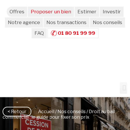
Offres
Proposer un bien
Estimer
Investir
Notre agence
Nos transactions
Nos conseils
FAQ
01 80 91 99 99
< Retour
Accueil
/
Nos conseils
/ Droit au bail
commercial : le guide pour fixer son prix