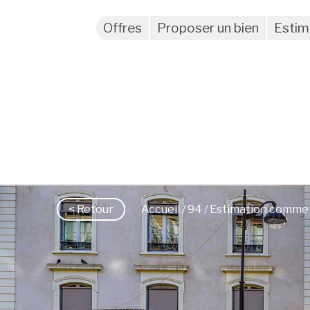
Offres
Proposer un bien
Estim
< Retour
Accueil
/
94
/ Estimation comme