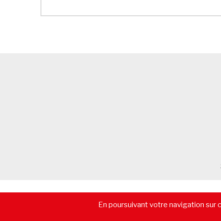
© 2026 - CommerceImmo.fr - Tous droits réservés -
Mentions lé
En poursuivant votre navigation sur ce