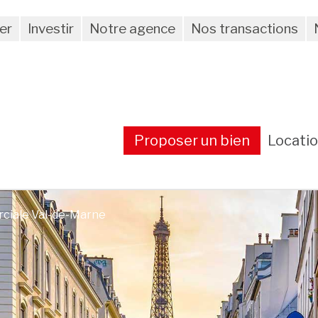
er
Investir
Notre agence
Nos transactions
Proposer un bien
Locati
rciale Val-de-Marne