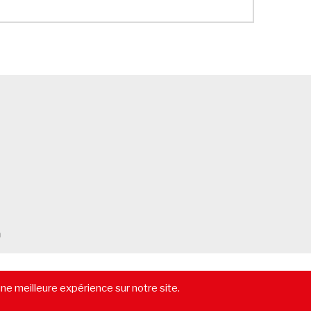
m
-
Vendre un immeuble
-
Location pure
-
Gestion locative
-
Lexique
une meilleure expérience sur notre site.