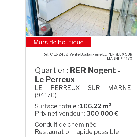
Murs de boutique
RER Nogent - Le Perreux
Réf. CI12-2438 Vente Boulangerie LE PERREUX SUR
MARNE 94170
Quartier :
RER Nogent -
Le Perreux
LE PERREUX SUR MARNE
(94170)
Surface totale :
106.22 m²
Prix net vendeur :
300 000 €
Conduit de cheminée
Restauration rapide possible