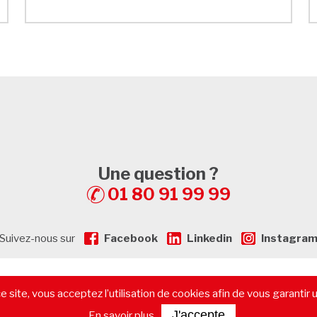
Une question ?
01 80 91 99 99
Suivez-nous sur
Facebook
Linkedin
Instagra
gales
-
Plan de Site
-
Recrutement
-
Calculatrice de prêt immobilier
 site, vous acceptez l’utilisation de cookies afin de vous garantir 
immobilier commercial
-
Les départements
-
Contactez-nous
J'accepte
En savoir plus