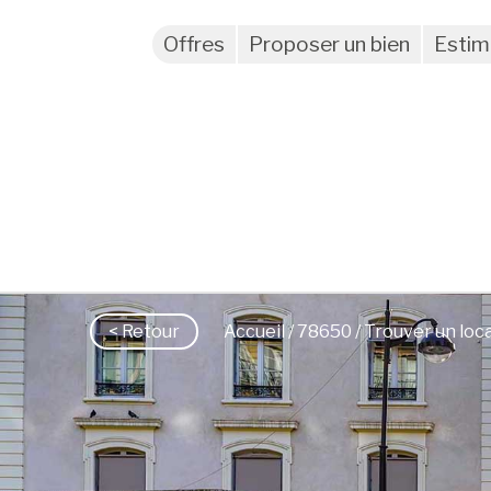
Offres
Proposer un bien
Estim
< Retour
Accueil
/
78650
/ Trouver un loc