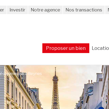
er
Investir
Notre agence
Nos transactions
Proposer un bien
Locati
al commercial à Beynes