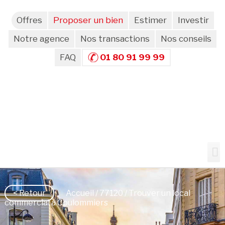
Offres
Proposer un bien
Estimer
Investir
Notre agence
Nos transactions
Nos conseils
FAQ
01 80 91 99 99
< Retour
Accueil
/
77120
/ Trouver un local
commercial à Coulommiers