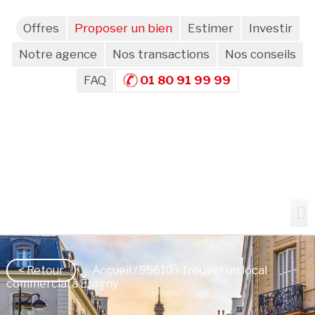
Offres
Proposer un bien
Estimer
Investir
Notre agence
Nos transactions
Nos conseils
FAQ
01 80 91 99 99
< Retour
Accueil
/
95610
/ Trouver un local
commercial à Éragny