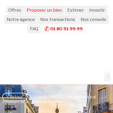
Offres
Proposer un bien
Estimer
Investir
Notre agence
Nos transactions
Nos conseils
FAQ
01 80 91 99 99
< Retour
Accueil
/
94510
/ Trouver un local
commercial à La Queue-en-Brie