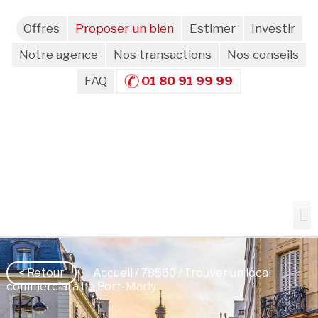
Offres
Proposer un bien
Estimer
Investir
Notre agence
Nos transactions
Nos conseils
FAQ
01 80 91 99 99
< Retour
Accueil
/
78560
/ Trouver un local
commercial à Le Port-Marly