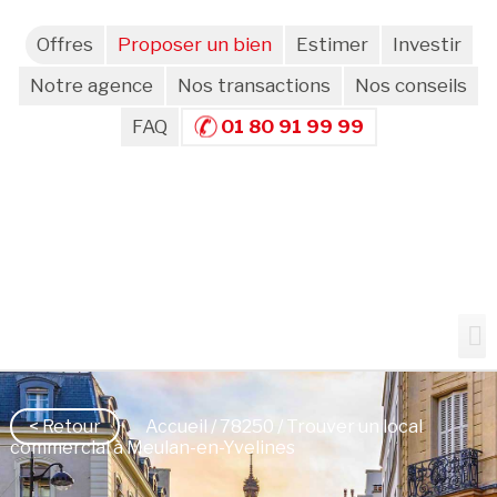
Offres
Proposer un bien
Estimer
Investir
Notre agence
Nos transactions
Nos conseils
FAQ
01 80 91 99 99
< Retour
Accueil
/
78250
/ Trouver un local
commercial à Meulan-en-Yvelines