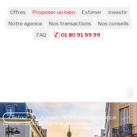
Offres
Proposer un bien
Estimer
Investir
Notre agence
Nos transactions
Nos conseils
FAQ
01 80 91 99 99
< Retour
Accueil
/
78180
/ Trouver un local
commercial à Montigny-le-Bretonneux