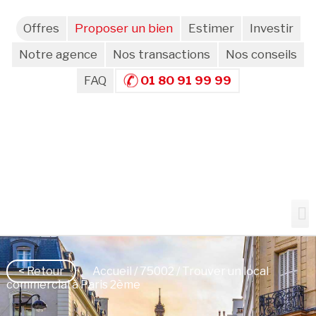
Offres
Proposer un bien
Estimer
Investir
Notre agence
Nos transactions
Nos conseils
FAQ
01 80 91 99 99
< Retour
Accueil
/
75002
/ Trouver un local
commercial à Paris 2ème