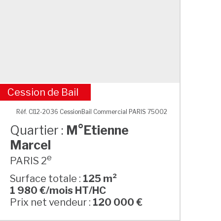
Cession de Bail
M°Etienne Marcel
Réf. CI12-2036 CessionBail Commercial PARIS 75002
Quartier :
M°Etienne
Marcel
e
PARIS 2
Surface totale :
125 m²
1 980 €/mois HT/HC
Prix net vendeur :
120 000 €