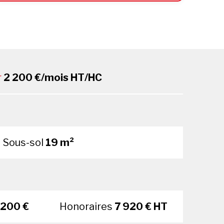
r
2 200 €/mois HT/HC
Sous-sol
19 m²
 200 €
Honoraires
7 920 € HT