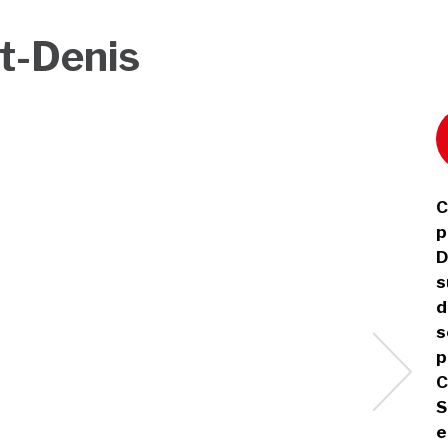
t-Denis
C
p
D
s
d
s
p
C
S
e