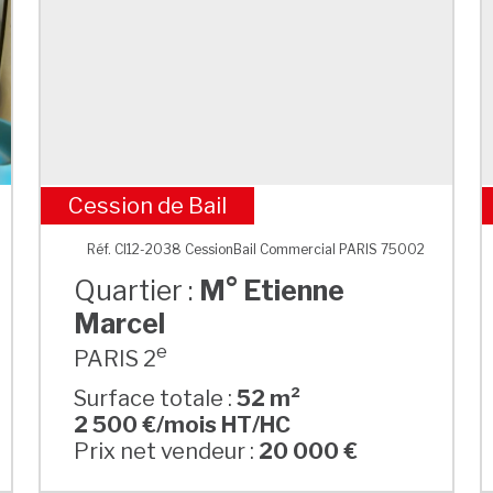
Cession de Bail
M° Etienne Marcel
Réf. CI12-2038 CessionBail Commercial PARIS 75002
Quartier :
M° Etienne
Marcel
e
PARIS 2
Surface totale :
52 m²
2 500 €/mois HT/HC
Prix net vendeur :
20 000 €