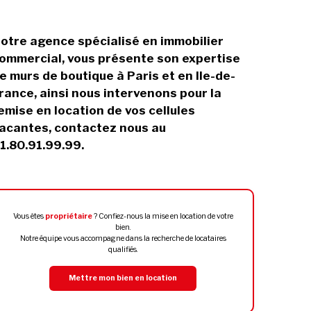
otre agence spécialisé en immobilier
ommercial, vous présente son expertise
e murs de boutique à Paris et en Ile-de-
rance, ainsi nous intervenons pour la
emise en location de vos cellules
acantes, contactez nous au
1.80.91.99.99.
Vous êtes
propriétaire
? Confiez-nous la mise en location de votre
bien.
Notre équipe vous accompagne dans la recherche de locataires
qualifiés.
Mettre mon bien en location