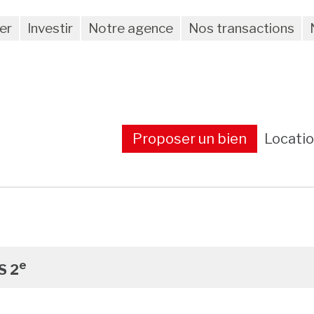
er
Investir
Notre agence
Nos transactions
Proposer un bien
Locati
e
S 2