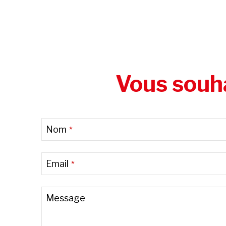
Vous souha
Email
Nom
*
Address
*
Email
*
Message