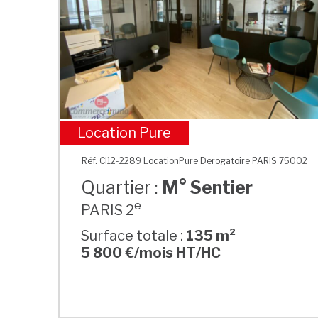
Location Pure
M° Sentier
Réf. CI12-2289 LocationPure Derogatoire PARIS 75002
Quartier :
M° Sentier
e
PARIS 2
Surface totale :
135 m²
5 800 €/mois HT/HC